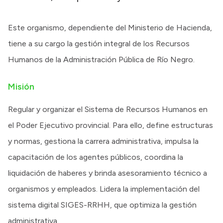
Transparencia
Este organismo, dependiente del Ministerio de Hacienda,
Presupuesto
tiene a su cargo la gestión integral de los Recursos
Boletín Oficial
Humanos de la Administración Pública de Río Negro.
Compras y licitaciones
Consulta de expedientes
Misión
Consulta de pago a proveedores
Regular y organizar el Sistema de Recursos Humanos en
Convocatorias
el Poder Ejecutivo provincial. Para ello, define estructuras
Intranet
y normas, gestiona la carrera administrativa, impulsa la
Login
capacitación de los agentes públicos, coordina la
liquidación de haberes y brinda asesoramiento técnico a
organismos y empleados. Lidera la implementación del
sistema digital SIGES-RRHH, que optimiza la gestión
administrativa.