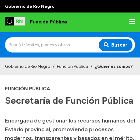
Gobierno de Río Negro
Función Pública
Buscar
Inicio
Gobierno de Río Negro
/
Función Pública
/
¿Quiénes somos?
Institucional
FUNCIÓN PÚBLICA
¿Quiénes somos?
Secretaría de Función Pública
Autoridades
Normativa
Encargada de gestionar los recursos humanos del
Contacto
Estado provincial, promoviendo procesos
modernos, transparentes y basados en el mérito.