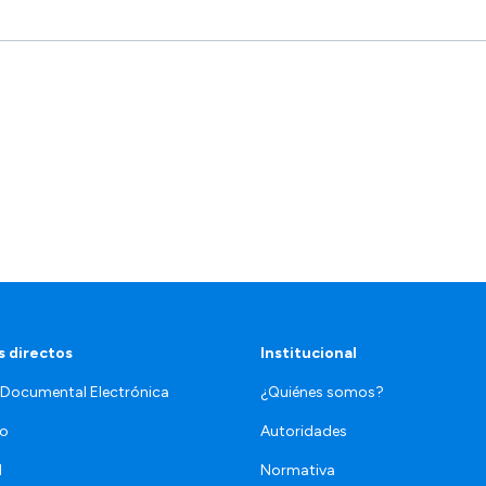
 directos
Institucional
 Documental Electrónica
¿Quiénes somos?
jo
Autoridades
l
Normativa