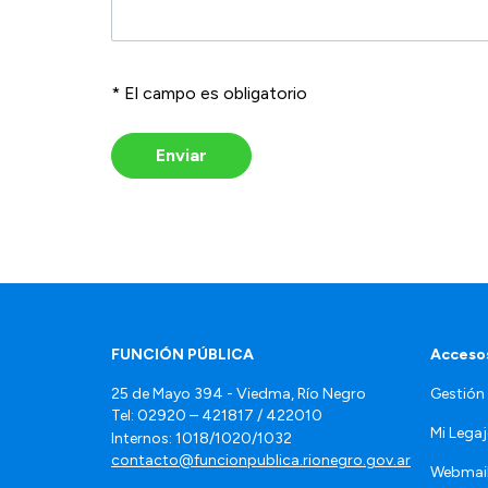
* El campo es obligatorio
Enviar
FUNCIÓN PÚBLICA
Accesos
25 de Mayo 394 - Viedma, Río Negro
Gestión
Tel: 02920 – 421817 / 422010
Mi Lega
Internos: 1018/1020/1032
contacto@funcionpublica.rionegro.gov.ar
Webmai